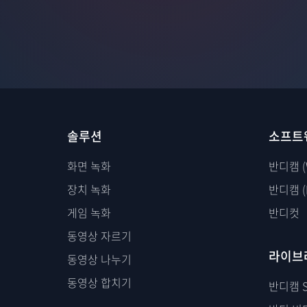
솔루션
소프트
화면 녹화
반디캠 (
장치 녹화
반디캠 (
게임 녹화
반디컷
동영상 자르기
라이브
동영상 나누기
동영상 합치기
반디캠 