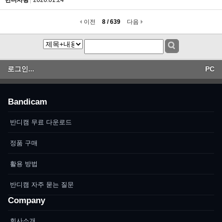
반디사랑
2026.01.24
이전
8 / 639
다음
로그인...
PC
Bandicam
반디캠 무료 다운로드
정품 구매
활용 방법
반디캠 자주 묻는 질문
Company
회사소개