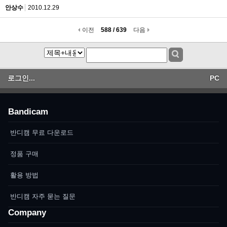
안상수
2010.12.29
이전
588 / 639
다음
로그인...
PC
Bandicam
반디캠 무료 다운로드
정품 구매
활용 방법
반디캠 자주 묻는 질문
Company