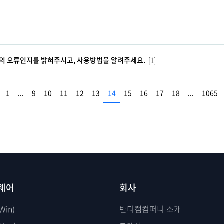
의 오류인지를 밝혀주시고, 사용방법을 알려주세요.
[1]
1
...
9
10
11
12
13
14
15
16
17
18
...
1065
웨어
회사
Win)
반디캠컴퍼니 소개