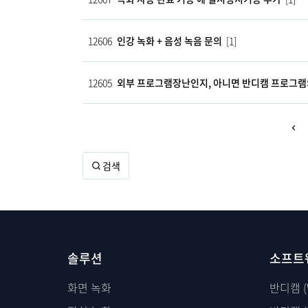
12606
인강 녹화 + 음성 녹음 문의
[1]
12605
외부 프로그램장난인지, 아니면 반디캠 프로그램
검색
솔루션
소프트
화면 녹화
반디캠 (