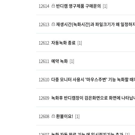
12614
반디캠 영구제품 구매문의
[1]
12613
재생시간(녹화시간)과 파일크기가 왜 일정하
12612
자동녹화 종료
[1]
12611
예약 녹화
[1]
12610
다중 모니터 사용시 '마우스주변' 기능 녹화할 때
12609
녹화후 반디캠창이 검은화면으로 화면에 나타납니
12608
환불이요!
[1]
12607
녹화 자동 완료 기능 에 일시정지기능 추가
[1]