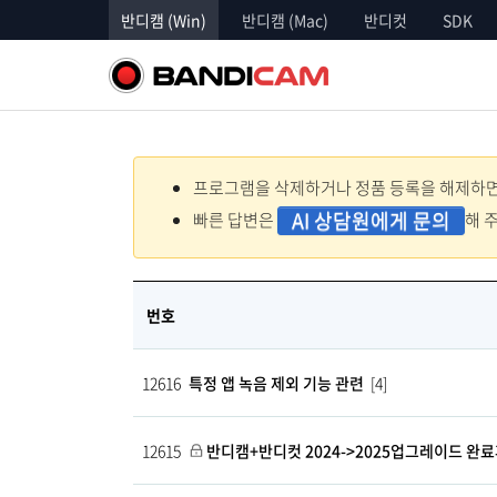
반디캠 (Win)
반디캠 (Mac)
반디컷
SDK
프로그램을 삭제하거나 정품 등록을 해제하면 
AI 상담원에게 문의
빠른 답변은
해 
번호
12616
특정 앱 녹음 제외 기능 관련
[4]
12615
반디캠+반디컷 2024->2025업그레이드 완