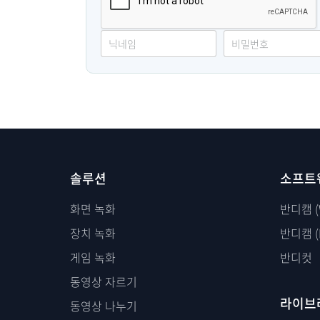
솔루션
소프트
화면 녹화
반디캠 (
장치 녹화
반디캠 (
게임 녹화
반디컷
동영상 자르기
라이브
동영상 나누기