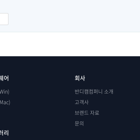
웨어
회사
Win)
반디캠컴퍼니 소개
Mac)
고객사
브랜드 자료
문의
러리