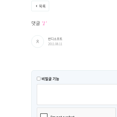
목록
댓글
'1'
반디소프트
2011.08.11
비밀글 기능