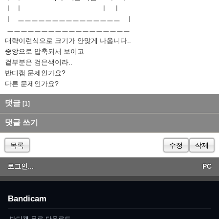
ㅣ ㅣ ㅣ ㅣ
ㅣ ㅡㅡㅡㅡㅡㅡㅡㅡㅡㅡㅡㅡㅡㅡㅡ ㅣ
ㅡㅡㅡㅡㅡㅡㅡㅡㅡㅡㅡㅡㅡㅡㅡㅡㅡㅡ
대략이런식으로 크기가 안맞게 나옵니다..
중앙으로 압축되서 보이고
겉부분은 검은색이라..
반디캠 문제인가요?
다른 문제인가요?
댓글
[1]
댓글 쓰기
목록
수정
삭제
로그인...
PC
Bandicam
반디캠 무료 다운로드