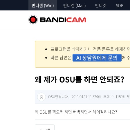
반디캠 (Win)
반디캠 (Mac)
반디컷
SDK
프로그램을 삭제하거나 정품 등록을 해제하면 
AI 상담원에게 문의
빠른 답변은
해 
왜 제가 OSU를 하면 안되죠?
OSU안됩니다.
2011.04.17 11:32:04
조회 수: 11597
댓
왜 OSU를 찍으려 하면 버벅하면서 렉이걸리나요?