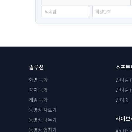
솔루션
소프트
화면 녹화
반디캠 (
장치 녹화
반디캠 (
게임 녹화
반디컷
동영상 자르기
라이브
동영상 나누기
동영상 합치기
반디캠 