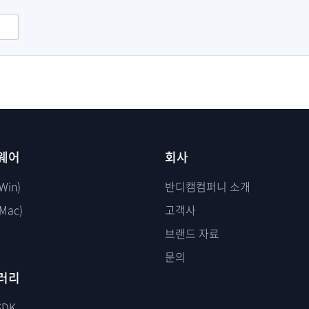
웨어
회사
Win)
반디캠컴퍼니 소개
Mac)
고객사
브랜드 자료
문의
러리
SDK