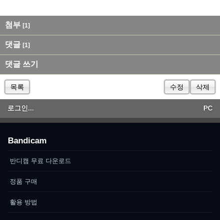
첨부
[1]
댓글
[1]
댓글 쓰기
목록
수정
삭제
로그인...
PC
Bandicam
반디캠 무료 다운로드
정품 구매
활용 방법