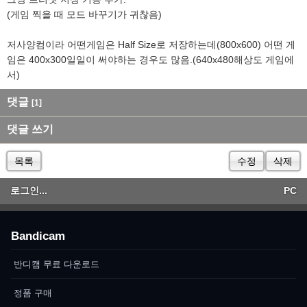
(게임 찍을 때 모드 바꾸기가 귀찮음)
저사양컴이라 어떤게임은 Half Size로 저장하는데(800x600) 어떤 게
임은 400x300일일이 써야하는 경우도 많음.(640x480해상도 게임에
서)
댓글
[1]
댓글 쓰기
목록
수정
삭제
로그인...
PC
Bandicam
반디캠 무료 다운로드
정품 구매