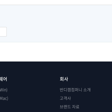
웨어
회사
Win)
반디캠컴퍼니 소개
Mac)
고객사
브랜드 자료