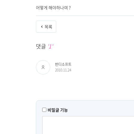
어떻게 해야하나여 ?
목록
댓글
'1'
반디소프트
2010.11.24
비밀글 기능