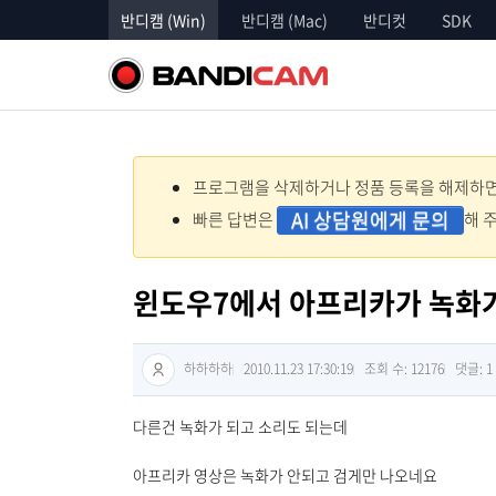
반디캠 (Win)
반디캠 (Mac)
반디컷
SDK
프로그램을 삭제하거나 정품 등록을 해제하면 
AI 상담원에게 문의
빠른 답변은
해 
윈도우7에서 아프리카가 녹화
하하하하
2010.11.23 17:30:19
조회 수: 12176
댓글:
1
다른건 녹화가 되고 소리도 되는데
아프리카 영상은 녹화가 안되고 검게만 나오네요