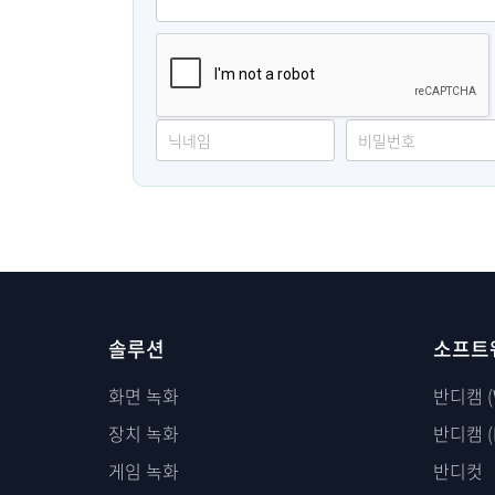
솔루션
소프트
화면 녹화
반디캠 (
장치 녹화
반디캠 (
게임 녹화
반디컷