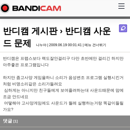
반디캠 게시판
› 반디캠 사운
드 문제
나누야 | 2009.06.19 00:01:41 |
메뉴 건너뛰기
반디캠은 프랩스보다 랙도잘안걸리구 다만 초반에만 걸리긴 하지만
아주좋은 프로그램입니다
하지만 좀고사양 게임을하니 소리가 음성변조 프로그램 실행시킨거
처럼 비명소리같은 소리가들려요
심하게는 아니지만 친구들에게 보여줄려하는대 사운드때문에 맘에
조금 안드네요
어떻해야 고사양게임에도 사운드가 월레 실행하는거랑 똑같이들릴
가요?
댓글
[1]