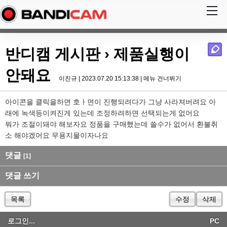
반디캠 게시판
› 제품실행이
안돼요
이진규 | 2023.07.20 15:13:38 |
메뉴 건너뛰기
아이콘을 클릭을하면 호ㅏ면이 진행되려다가 그냥 사라져버려요 아
래에 녹색등이켜진게 있는데 조정하려하면 선택되는게 없어요
뭐가 조절이돼야 해보자요 정품을 구매했는데 쓸수가 없어서 환불취
소 해야겠어요 무용지물이자나요
댓글
[1]
댓글 쓰기
목록
수정
삭제
로그인...
PC