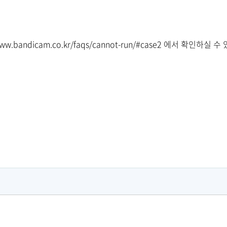
www.bandicam.co.kr/faqs/cannot-run/#case2
에서 확인하실 수 