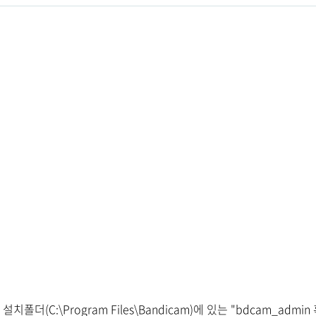
치폴더(C:\Program Files\Bandicam)에 있는 "bdcam_admin