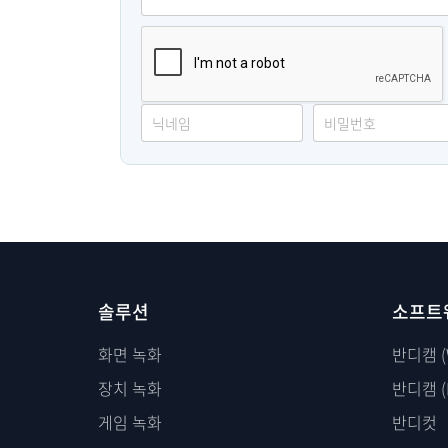
솔루션
소프트
화면 녹화
반디캠 (
장치 녹화
반디캠 (
게임 녹화
반디컷