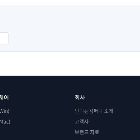
웨어
회사
Win)
반디캠컴퍼니 소개
Mac)
고객사
브랜드 자료