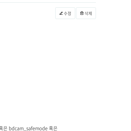
수정
삭제
 혹은 bdcam_safemode 혹은