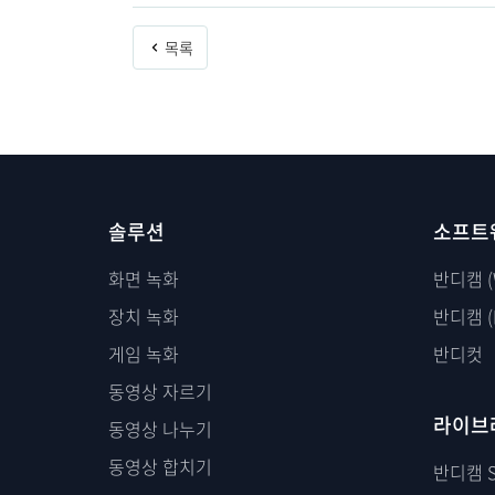
목록
솔루션
소프트
화면 녹화
반디캠 (
장치 녹화
반디캠 (
게임 녹화
반디컷
동영상 자르기
라이브
동영상 나누기
동영상 합치기
반디캠 