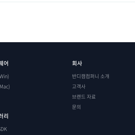
웨어
회사
Win)
반디캠컴퍼니 소개
Mac)
고객사
브랜드 자료
문의
러리
SDK