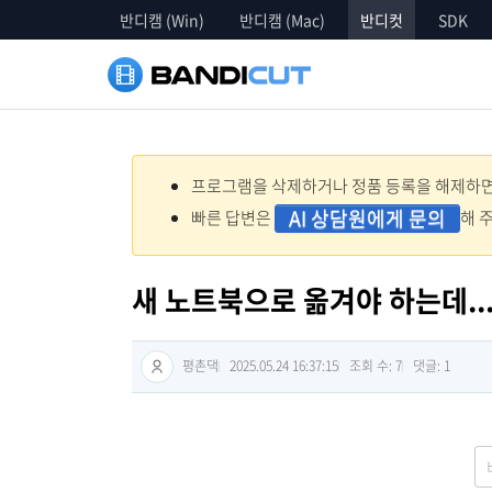
반디캠 (Win)
반디캠 (Mac)
반디컷
SDK
프로그램을 삭제하거나 정품 등록을 해제하면 
AI 상담원에게 문의
빠른 답변은
해 
새 노트북으로 옮겨야 하는데..
평촌댁
2025.05.24 16:37:15
조회 수: 7
댓글:
1