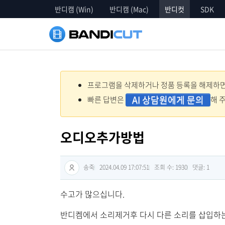
반디캠 (Win)
반디캠 (Mac)
반디컷
SDK
프로그램을 삭제하거나 정품 등록을 해제하면 
AI 상담원에게 문의
빠른 답변은
해 
오디오추가방법
송죽
2024.04.09 17:07:51
조회 수: 1930
댓글:
1
수고가 많으십니다.
반디켐에서 소리제거후 다시 다른 소리를 삽입하는