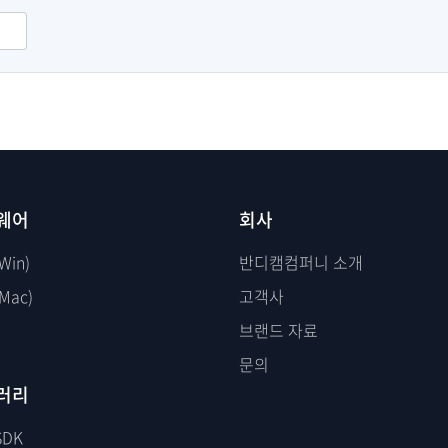
웨어
회사
Win)
반디캠컴퍼니 소개
Mac)
고객사
브랜드 자료
문의
러리
SDK