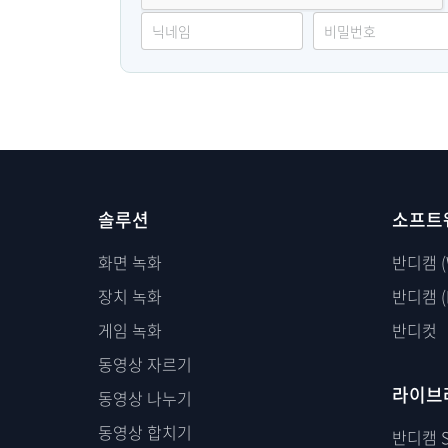
솔루션
소프트
화면 녹화
반디캠 (
장치 녹화
반디캠 (
게임 녹화
반디컷
동영상 자르기
라이브
동영상 나누기
동영상 합치기
반디캠 