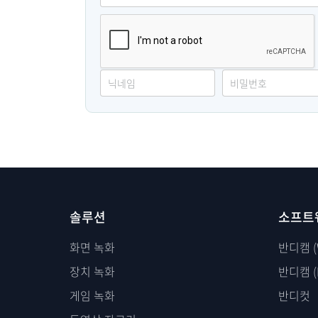
솔루션
소프트
화면 녹화
반디캠 (
장치 녹화
반디캠 (
게임 녹화
반디컷