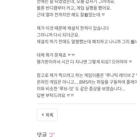
전에는 잘 되었었는데, 오늘 갑자기 그러네요.
물론 반디캠부터 키고, 게임 실행을 했어요.
근데 얼마 전까지만 해도 잘됬었는데 ㅠ
제가 이것 때문에 재설치 한적이 있습니다
그러니까 다시 되더군요.
재설치 하기 전에도 멀쩡했는데 패치하고 나니까 그리 됬네
대체 뭐가 문제죠 ㅠㅠ
평가판이라서 시간 다 지나면 그렇게 되요? 으어어어 ㅠ
참고로 제가 찍으려고 하는 게임이름은 '루나틱 레이브 2'
온라인 게임은 아니고....BMS라는 파일을 구동하여 플레
이와 비슷한 '루브-잇' 도 같은 증상을 보였습니다...
답변 부탁드려요 ㅠㅠ
목록
댓글
'2'