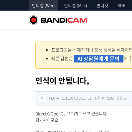
반디캠 (Win)
반디캠 (Mac)
반디컷
SDK
프로그램을 삭제하거나 정품 등록을 해제하면 
AI 상담원에게 문의
빠른 답변은
해 
인식이 안됩니다,
PLATA
2011.07.03 00:17:02
조회 수: 9598
댓글:
2
DirectX/OpenGL 모드(?)로 쓰고 있습니다.
평가판이구요.