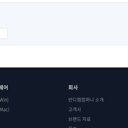
웨어
회사
Win)
반디캠컴퍼니 소개
Mac)
고객사
브랜드 자료