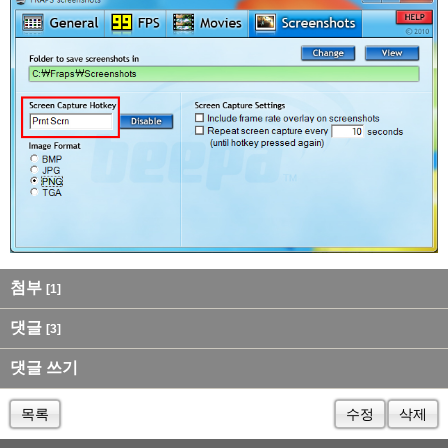
첨부
[1]
댓글
[3]
댓글 쓰기
목록
수정
삭제